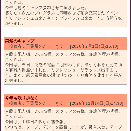
こんちは。
今年も越冬キャンプ参加させて頂きました。
盛りだくさんのプログラムに満喫させて頂き充実したイベント
とリフレッシュ出来たキャンプライフが出来ました。有難う御
座いました。
突然のキャンプ
投稿者：千葉県のだし きく [2026年2月1日(日)15:10]
伊藤支配人様、D'girl's様、スタッフの皆様、施設管理の皆様。
こんちは。
今回は、当日、突然の電話にも関わらず、温かく私を迎えて頂
き有難う御座いました。リフレッシュ、リラックス出来まし
た。また、露天風呂良い湯加減でゆっくり身体を休ませる事が
出来ました。
今年も残り少なく
投稿者：千葉県のだし きく [2025年12月14日(日)14:33]
伊藤支配人様、D'girl's様、スタッフの皆様、施設管理の皆様。
こんちは。
今回は、土曜日の夜から雪予報。
いつもは、タープ、テントを設営しますが、焚き火台、テーブ