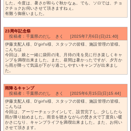
した。今度は、暑さが和らぐ秋かなぁ。でも、ソロでは、チョ
クチョクお伺いさせて頂きますねぇ。
有難う御座いました。
23周年記念祭
投稿者：千葉県のだし きく [2025年7月6日(日)21:40]
伊藤支配人様、D'girl's様、スタッフの皆様、施設管理の皆様。
こんちは
今回は、娘と一緒に袋田の滝、月待の滝を見に行き楽しくキャ
ンプを満喫出来ました。また、昼間は暑かったですが、夕方か
ら雨が降って気温が下がり過ごしやすいキャンプが出来まし
た。
雨降るキャンプ
投稿者：千葉県のだし きく [2025年6月15日(日)15:44]
伊藤支配人様、D'girl's様、スタッフの皆様、施設管理の皆様。
こんちは
今回は、アーリーチェックインして、設営完了し、少ししたら
雨が降り始めました。雨音を聴きながらの焚き火で丁度良い暖
かさになり、キャンプライフを満喫出来ました。また、お伺い
させて頂きます。