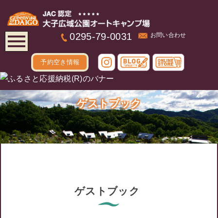
0295-79-0031
お問い合わせ
予約空き情報
ゲストブック
ゲストブック