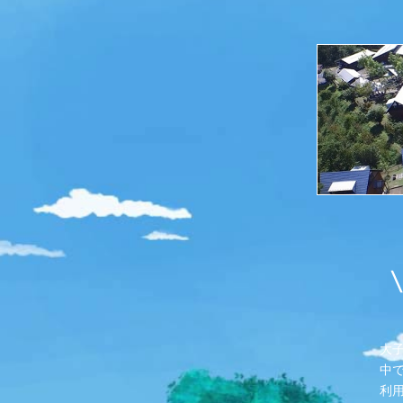
大
中
利