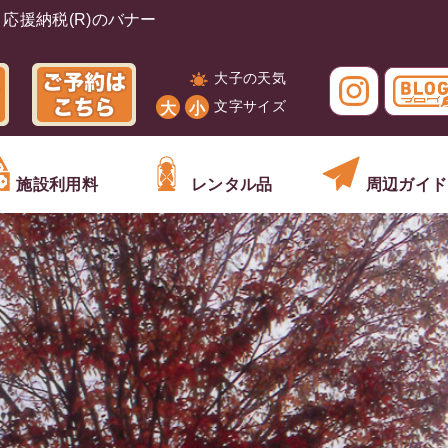
大子の天気
文字サイズ
大
小
施設利用料
レンタル品
周辺ガイド