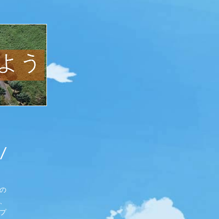
の
、
プ