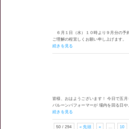
６月１日（水）１０時より９月分の予
ご理解の程宜しくお願い申し上げます。
続きを見る
皆様、おはようございます！ 今日で五月
バルーンパフォーマーが 場内を回る日や
続きを見る
50 / 294
« 先頭
«
...
10