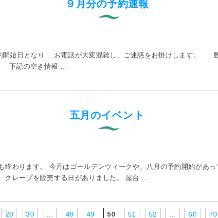
９月分の予約速報
約開始日となり お電話が大変混雑し、ご迷惑をお掛けします。 数
 下記の空き情報 …
五月のイベント
も終わります。 今月はゴールデンウィークや、八月の予約開始があっ
、クレープを販売する日がありました。 屋台 …
20
30
...
48
49
50
51
52
...
60
70