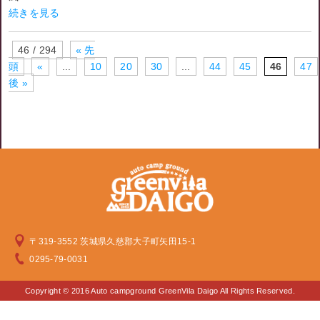
続きを見る
46 / 294
« 先
頭
«
...
10
20
30
...
44
45
46
47
後 »
〒319-3552 茨城県久慈郡大子町矢田15-1
0295-79-0031
Copyright © 2016 Auto campground GreenVila Daigo All Rights Reserved.