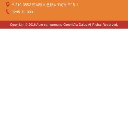
〒319-3552 茨城県久慈郡大子町矢田15-1
0295-79-0031
Copyright © 2016 Auto campground GreenVila Daigo All Rights Reserved.