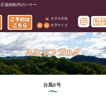
大子の天気
文字サイズ
大
小
スタッフブログ
台風8号