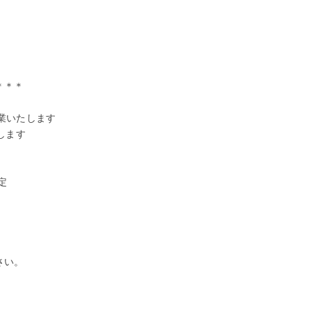
＊＊＊
業いたします
します
定
さい。